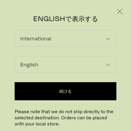
個人のお客様
法人のお客様
ENGLISHで表示する
読み込んでいます...
ウィッシュリストに追加する
続ける
正規販売店
Please note that we do not ship directly to the
selected destination. Orders can be placed
Buying online? This is our website for International. From here we do not offer
with your local store.
online purchasing. Orders can be placed with your local store.