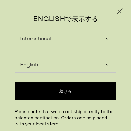
個人のお客様
法人のお客様
ENGLISHで表示する
画像をダウンロード
ARで試す
FritzHansen_Pro
続ける
拡大する
ドラッグして回転
Please note that we do not ship directly to the
selected destination. Orders can be placed
アルファベットソファ
with your local store.