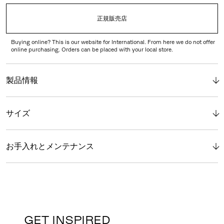
正規販売店
Buying online? This is our website for International. From here we do not offer
online purchasing. Orders can be placed with your local store.
製品情報
サイズ
お手入れとメンテナンス
GET INSPIRED