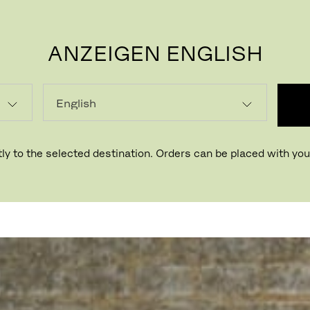
ANZEIGEN ENGLISH
P
ly to the selected destination. Orders can be placed with your
NN
Eine sorgfältige Balance zwische
skandinavischer Nostalgie und m
Schlichtheit.