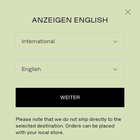
PRIVATKUNDE
GESCHÄFTSKUNDE
ANZEIGEN ENGLISH
SHOP I JAPAN
Discover 25 Curated Pieces -– Available to
Buy Now
Filter anzeigen
WEITER
Please note that we do not ship directly to the
selected destination. Orders can be placed
with your local store.