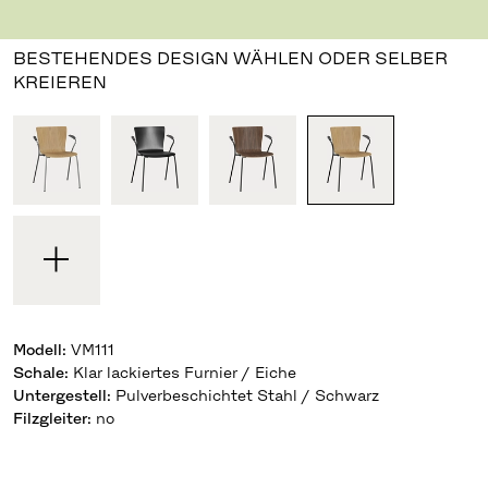
Design Vico Magistretti
,
1997
BESTEHENDES DESIGN WÄHLEN ODER SELBER
KREIEREN
Modell
:
VM111
Schale
:
Klar lackiertes Furnier / Eiche
Untergestell
:
Pulverbeschichtet Stahl / Schwarz
Filzgleiter
:
no