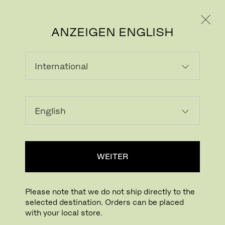
PRIVATKUNDE
GESCHÄFTSKUNDE
ANZEIGEN ENGLISH
Bild herunterladen
In Ihrem Raum probieren
FritzHansen_Project_Consumers
WEITER
Drücken für Zoom
Zum Drehen drücken
Please note that we do not ship directly to the
selected destination. Orders can be placed
VICO DUO™
with your local store.