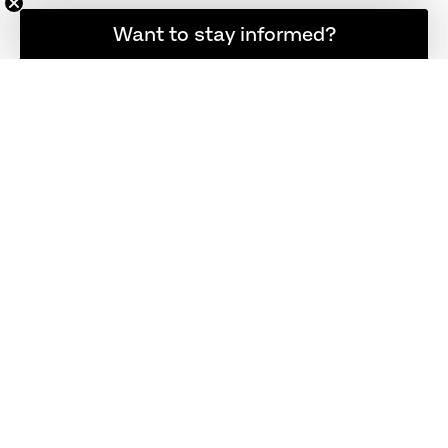
HÄNDLER FINDEN
Möchten Sie informiert bleiben?
Want to stay informed?
LOGIN
IMPRESSUM
UNTERNEHMEN
KUNDENSERVICE