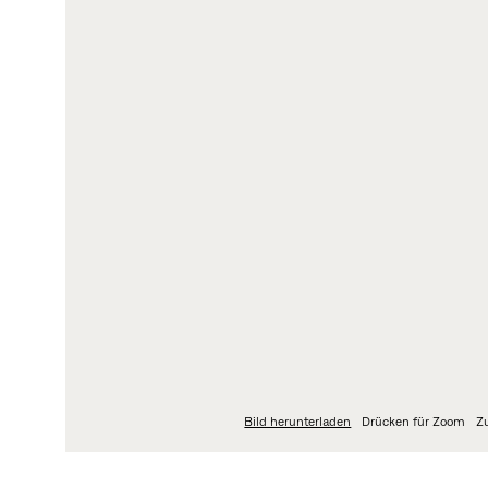
LOGIN
I
My Fritz Hansen
DA
N
Partner Portal
Da
OR
Ko
Wh
Bild herunterladen
Drücken für Zoom
Z