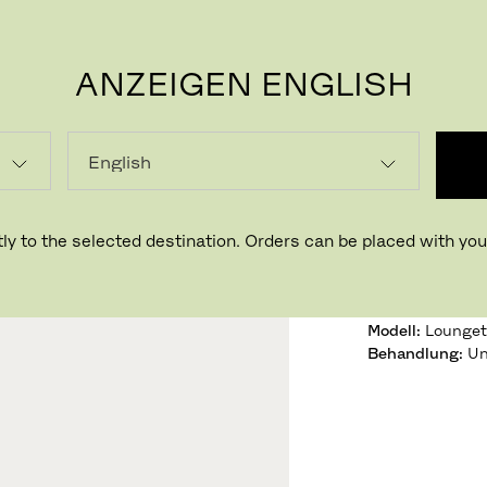
ANZEIGEN ENGLISH
P
TRAD
Design Povl B
ly to the selected destination. Orders can be placed with your
Variante:
Teak
Modell
:
Lounget
Behandlung
: