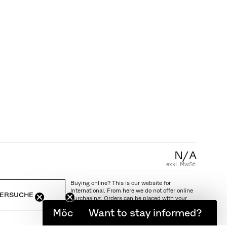
KUNDENSERVICE
FAQ
Garantie
Pflegeanleitung
AGB
N/A
exkl. MwSt.
Buying online? This is our website for
International. From here we do not offer online
ERSUCHE
purchasing. Orders can be placed with your
local store.
Möchten Sie informiert bleiben?
Want to stay informed?