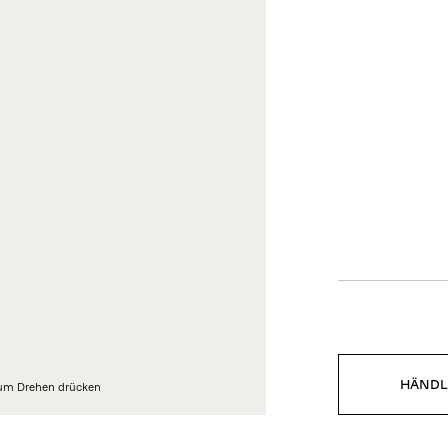
MPRESSUM
UNTERNEHMEN
TENSCHUTZBESTIMMUNGE
Unternehmensprofil
Karriere
ta Ethics Policy
Presse
IGINALE DESIGNERMÖBEL
Downloads
nformitätserklärung
istleblowing Kanal
HÄNDL
um Drehen drücken