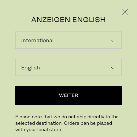
PRIVATKUNDE
GESCHÄFTSKUNDE
ANZEIGEN ENGLISH
LADEN...
Zur Wunschliste hinzufügen
WEITER
HÄNDLERSUCHE
Please note that we do not ship directly to the
selected destination. Orders can be placed
Buying online? This is our website for International. From here we do not offer
with your local store.
online purchasing. Orders can be placed with your local store.