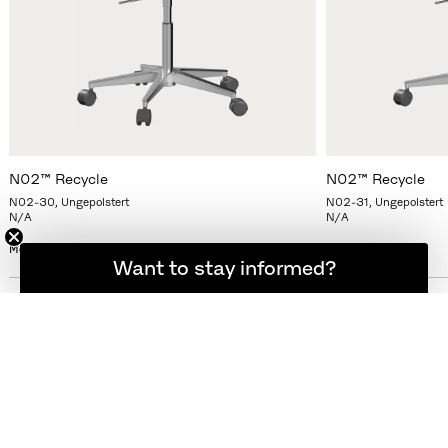
N02™ Recycle
N02™ Recycle
N02-30, Ungepolstert
N02-31, Ungepolstert
N/A
N/A
Mehr Varianten
Mehr Varianten
Möchten Sie informiert bleiben?
Want to stay informed?