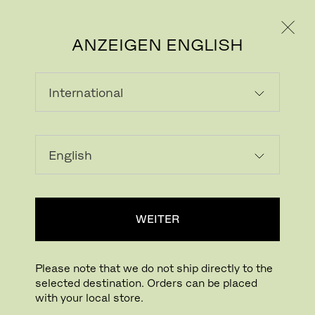
PRIVATKUNDE
GESCHÄFTSKUNDE
ANZEIGEN ENGLISH
Bild herunterladen
In Ihrem Raum probieren
FritzHansen_Project_Consumers
WEITER
Drücken für Zoom
Zum Drehen drücken
Please note that we do not ship directly to the
selected destination. Orders can be placed
SERIES 7™ BÜROSTUHL
with your local store.