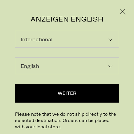
PRIVATKUNDE
GESCHÄFTSKUNDE
ANZEIGEN ENGLISH
LADEN...
Zur Wunschliste hinzufügen
WEITER
HÄNDLERSUCHE
Please note that we do not ship directly to the
selected destination. Orders can be placed
Buying online? This is our website for International. From here we do not offer
with your local store.
online purchasing. Orders can be placed with your local store.