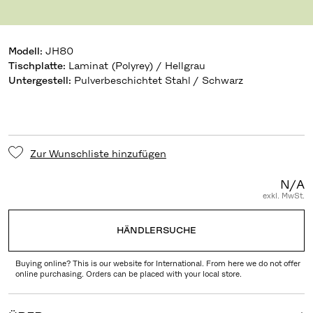
Design Jaime Hayon
,
2018
Modell
:
JH80
Tischplatte
:
Laminat (Polyrey) / Hellgrau
Untergestell
:
Pulverbeschichtet Stahl / Schwarz
Zur Wunschliste hinzufügen
N/A
exkl. MwSt.
HÄNDLERSUCHE
Buying online? This is our website for International. From here we do not offer
online purchasing. Orders can be placed with your local store.