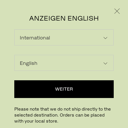
PRIVATKUNDE
GESCHÄFTSKUNDE
ANZEIGEN ENGLISH
Bild herunterladen
In Ihrem Raum probieren
FritzHansen_Project_Consumers
WEITER
Drücken für Zoom
Zum Drehen drücken
Please note that we do not ship directly to the
selected destination. Orders can be placed
PLENUM™
with your local store.