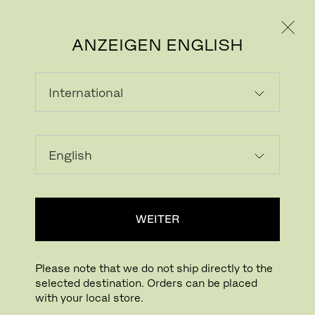
PRIVATKUNDE
GESCHÄFTSKUNDE
ANZEIGEN ENGLISH
LADEN...
Zur Wunschliste hinzufügen
WEITER
HÄNDLERSUCHE
Please note that we do not ship directly to the
selected destination. Orders can be placed
Buying online? This is our website for International. From here we do not offer
with your local store.
online purchasing. Orders can be placed with your local store.