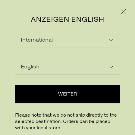
PRIVATKUNDE
GESCHÄFTSKUNDE
ANZEIGEN ENGLISH
Bild herunterladen
In Ihrem Raum probieren
FritzHansen_Project_Consumers
WEITER
Drücken für Zoom
Zum Drehen drücken
Please note that we do not ship directly to the
selected destination. Orders can be placed
PK61A™ COUCHTISCH
with your local store.