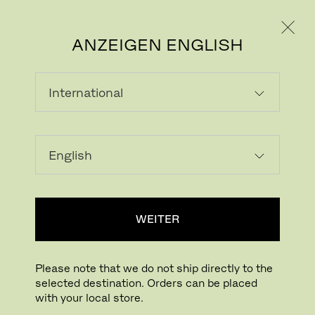
PRIVATKUNDE
GESCHÄFTSKUNDE
ANZEIGEN ENGLISH
WEITER
Please note that we do not ship directly to the
selected destination. Orders can be placed
Bild herunterladen
Drücken für Zoom
with your local store.