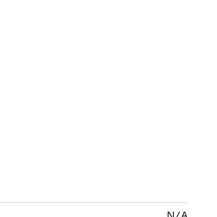
KUNDENSERVICE
FAQ
Garantie
Pflegeanleitung
AGB
N/A