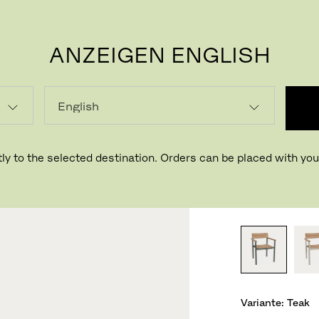
ANZEIGEN ENGLISH
P
PELA
ARML
ly to the selected destination. Orders can be placed with your
Design NOTE 
VARIANTE
Variante:
Teak