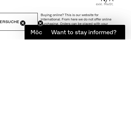
exkl. MwSt.
Buying online? This is our website for
International. From here we do not offer online
ERSUCHE
purchasing. Orders can be placed with your
local store.
Möchten Sie informiert bleiben?
Want to stay informed?
NG UND RÜCKSENDUNG
 einer
ch Komfort und
opoliten wie
it dem in
Anmut und
nglose
z, schlank
ss der Stuhl zu