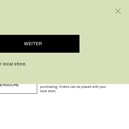
INTERNATIONAL / EUR – GERMAN
RODUKTE
INSPIRATION
ÜBER UNS
...
WEITER
 local store.
Buying online? This is our website for
International. From here we do not offer online
ERSUCHE
purchasing. Orders can be placed with your
local store.