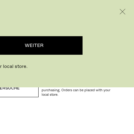
INTERNATIONAL / EUR – GERMAN
RODUKTE
INSPIRATION
ÜBER UNS
...
WEITER
 local store.
Buying online? This is our website for
International. From here we do not offer online
ERSUCHE
purchasing. Orders can be placed with your
local store.