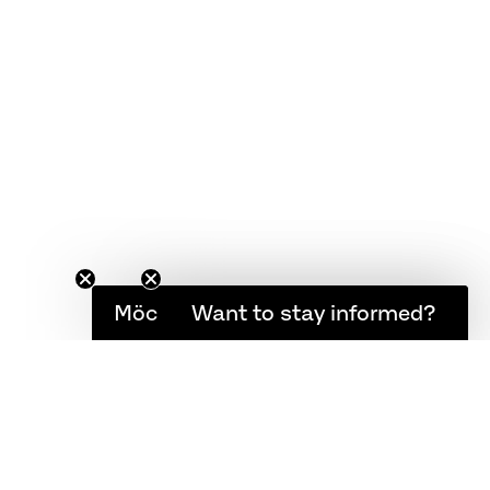
FAQ
Garantie
Pflegeanleitung
AGB
Möchten Sie informiert bleiben?
Want to stay informed?
NG UND RÜCKSENDUNG