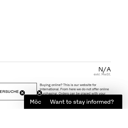
KUNDENSERVICE
FAQ
Garantie
Pflegeanleitung
AGB
N/A
exkl. MwSt.
Buying online? This is our website for
International. From here we do not offer online
ERSUCHE
purchasing. Orders can be placed with your
local store.
Möchten Sie informiert bleiben?
Want to stay informed?
NG UND RÜCKSENDUNG