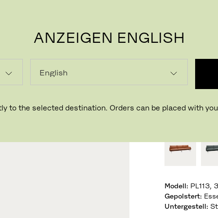
ANZEIGEN ENGLISH
P
LISS
Design Piero L
ly to the selected destination. Orders can be placed with your
BESTEHENDE
Modell
:
PL113, 3
Gepolstert
:
Esse
Untergestell
: