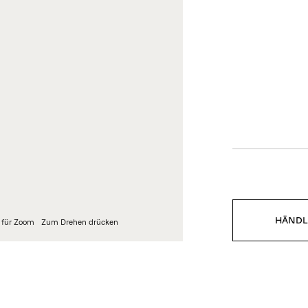
MPRESSUM
UNTERNEHMEN
TENSCHUTZBESTIMMUNGE
Unternehmensprofil
Karriere
ta Ethics Policy
Presse
IGINALE DESIGNERMÖBEL
Downloads
nformitätserklärung
istleblowing Kanal
HÄNDL
 für Zoom
Zum Drehen drücken
DOWNLOADS
PFLEGE UND REINIGUNG
LIEFERU