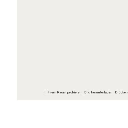
LOGIN
I
My Fritz Hansen
DA
N
Partner Portal
Da
OR
Ko
Wh
In Ihrem Raum probieren
Bild herunterladen
Drücken
ÜBER
DIMENSIONEN