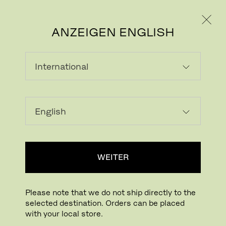
PRIVATKUNDE
GESCHÄFTSKUNDE
ANZEIGEN ENGLISH
Bild herunterladen
In Ihrem Raum probieren
FritzHansen_Project_Consumers
WEITER
Drücken für Zoom
Zum Drehen drücken
Please note that we do not ship directly to the
selected destination. Orders can be placed
LILY™
with your local store.