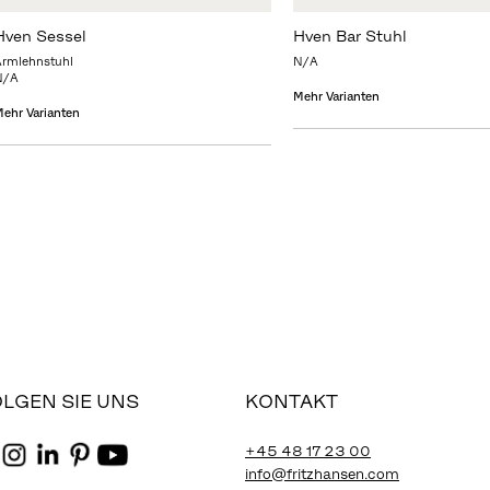
Hven Sessel
Hven Bar Stuhl
Armlehnstuhl
N/A
N/A
Mehr Varianten
ehr Varianten
LGEN SIE UNS
KONTAKT
+45 48 17 23 00
info@fritzhansen.com