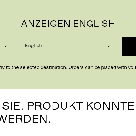
PRICES GET, NEW | GENERAL ERROR
Error: Network Error
ANZEIGEN ENGLISH
P
ly to the selected destination. Orders can be placed with your
SIE. PRODUKT KONNTE
WERDEN.