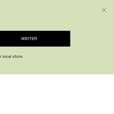
INTERNATIONAL / EUR – GERMAN
RODUKTE
INSPIRATION
ÜBER UNS
WEITER
 local store.