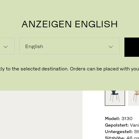
ANZEIGEN ENGLISH
P
GRAN
Design Arne 
ly to the selected destination. Orders can be placed with your
BESTEHENDE
Modell
:
3130
Gepolstert
:
Vani
Untergestell
:
St
Sitzhöhe
:
46 c