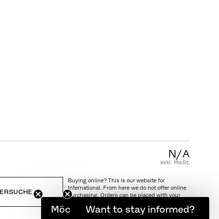
N/A
exkl. MwSt.
Buying online? This is our website for
International. From here we do not offer online
ERSUCHE
purchasing. Orders can be placed with your
local store.
Möchten Sie informiert bleiben?
Want to stay informed?