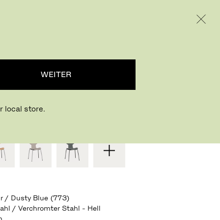
INTERNATIONAL / EUR – GERMAN
RODUKTE
INSPIRATION
ÜBER UNS
D PRIX™
WEITER
Jacobsen
,
1957
 local store.
S DESIGN WÄHLEN ODER SELBER KREIEREN
r / Dusty Blue (773)
ahl / Verchromter Stahl - Hell
m