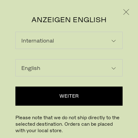
PRIVATKUNDE
GESCHÄFTSKUNDE
ANZEIGEN ENGLISH
FRI™ SOFA
Design Jaime Hayon
,
2024
WEITER
Please note that we do not ship directly to the
Modell
:
JH140
selected destination. Orders can be placed
Aussenpolsterung
:
Capture / Grau (4001)
with your local store.
Innenpolsterung
:
Aluminium / Gebürstet - Matt