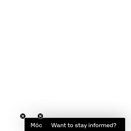
KUNDENSERVICE
FAQ
Garantie
Pflegeanleitung
AGB
Möchten Sie informiert bleiben?
Want to stay informed?