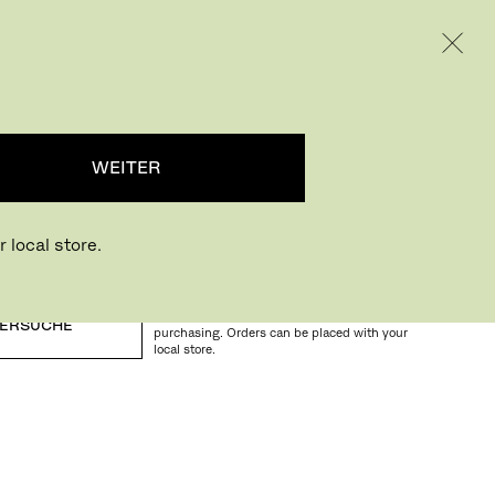
INTERNATIONAL / EUR – GERMAN
RODUKTE
INSPIRATION
ÜBER UNS
...
WEITER
 local store.
Buying online? This is our website for
International. From here we do not offer online
ERSUCHE
purchasing. Orders can be placed with your
local store.