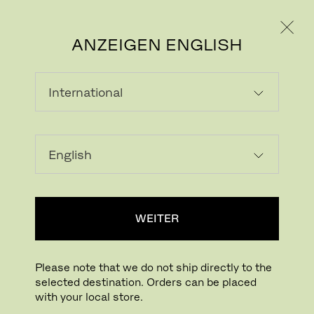
PRIVATKUNDE
GESCHÄFTSKUNDE
ANZEIGEN ENGLISH
LADEN...
Zur Wunschliste hinzufügen
WEITER
HÄNDLERSUCHE
Please note that we do not ship directly to the
selected destination. Orders can be placed
Buying online? This is our website for International. From here we do not offer
with your local store.
online purchasing. Orders can be placed with your local store.