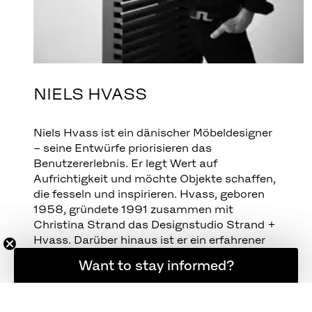
NIELS HVASS
Niels Hvass ist ein dänischer Möbeldesigner
– seine Entwürfe priorisieren das
Benutzererlebnis. Er legt Wert auf
Aufrichtigkeit und möchte Objekte schaffen,
die fesseln und inspirieren. Hvass, geboren
1958, gründete 1991 zusammen mit
Christina Strand das Designstudio Strand +
Hvass. Darüber hinaus ist er ein erfahrener
Lehrer und hat in verschiedenen
Möchten Sie informiert bleiben?
Want to stay informed?
Ausschüssen und Gremien im Bereich der
Kunst mitgewirkt.