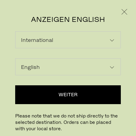
PRIVATKUNDE
GESCHÄFTSKUNDE
ANZEIGEN ENGLISH
LADEN...
Zur Wunschliste hinzufügen
WEITER
HÄNDLERSUCHE
Please note that we do not ship directly to the
selected destination. Orders can be placed
Buying online? This is our website for International. From here we do not offer
with your local store.
online purchasing. Orders can be placed with your local store.