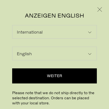
PRIVATKUNDE
GESCHÄFTSKUNDE
ANZEIGEN ENGLISH
LADEN...
Zur Wunschliste hinzufügen
WEITER
HÄNDLERSUCHE
Please note that we do not ship directly to the
selected destination. Orders can be placed
Buying online? This is our website for International. From here we do not offer
with your local store.
online purchasing. Orders can be placed with your local store.