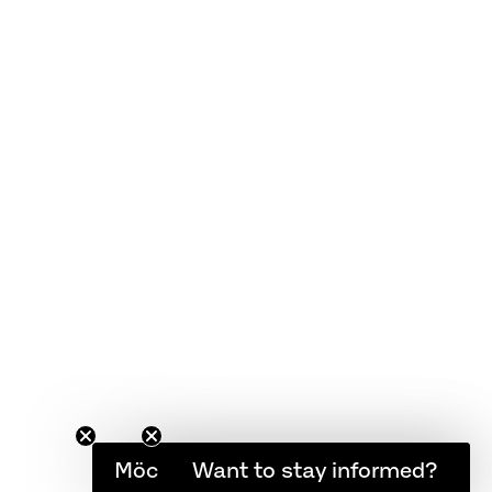
KUNDENSERVICE
FAQ
Garantie
Pflegeanleitung
AGB
Möchten Sie informiert bleiben?
Want to stay informed?