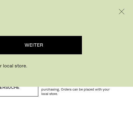
INTERNATIONAL / EUR – GERMAN
RODUKTE
INSPIRATION
ÜBER UNS
...
WEITER
 local store.
Buying online? This is our website for
International. From here we do not offer online
ERSUCHE
purchasing. Orders can be placed with your
local store.