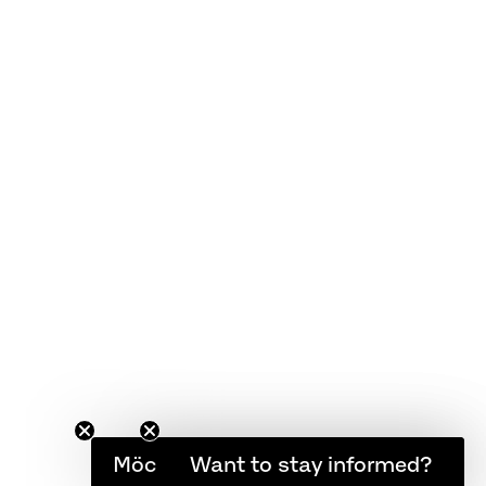
KUNDENSERVICE
FAQ
Garantie
Pflegeanleitung
AGB
Möchten Sie informiert bleiben?
Want to stay informed?