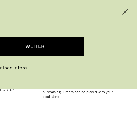
INTERNATIONAL / EUR – GERMAN
RODUKTE
INSPIRATION
ÜBER UNS
...
WEITER
 local store.
Buying online? This is our website for
International. From here we do not offer online
ERSUCHE
purchasing. Orders can be placed with your
local store.