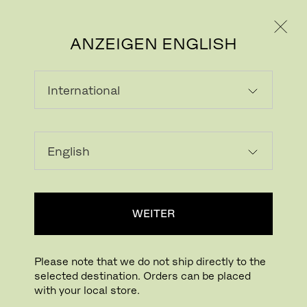
PRIVATKUNDE
GESCHÄFTSKUNDE
ANZEIGEN ENGLISH
Bild herunterladen
In Ihrem Raum probieren
FritzHansen_Project_Consumers
WEITER
Drücken für Zoom
Zum Drehen drücken
Please note that we do not ship directly to the
selected destination. Orders can be placed
ANALOG™
with your local store.