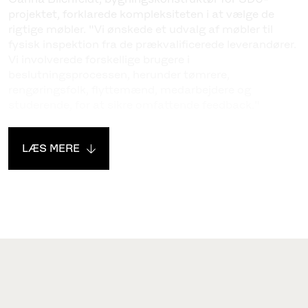
projektet, forklarede kompleksiteten i at vælge de
rigtige møbler. "Vi ønskede et udvalg af møbler til
fysisk inspektion fra de prækvalificerede leverandører.
Vi involverede forskellige brugere i
beslutningsprocessen, herunder tømrere,
rengøringsfolk, flyttemænd, medarbejdere og
studerende, for at sikre omfattende feedback."
LÆS MERE