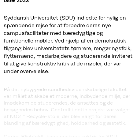
Dato: 2023
Syddansk Universitet (SDU) indledte for nylig en
spændende rejse for at forbedre deres nye
campusfaciliteter med bæredygtige og
funktionelle møbler. Ved hjælp af en demokratisk
tilgang blev universitetets tømrere, rengøringsfolk,
flyttemænd, medarbejdere og studerende inviteret
til at give konstruktiv kritik af de møbler, der var
På det nybyggede sundhedsvidenskabelige fakultet
var målet at skabe et moderne, indbydende miljø, der
imødekom de studerendes, de ansattes og de
besøgendes behov. Centralt i dette projekt var valget
af N02™ Recycle-stole, der blev valgt for deres
blanding af bæredygtighed, holdbarhed og æstetik.
Carina Blichfeldt, bygningskonstruktør for SDU-