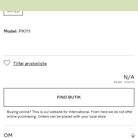
Designet af Poul Kjærholm
,
1956
NYHED
Model
:
PK111
Tilføj ønskeliste
N/A
ekskl. moms
FIND BUTIK
Buying online? This is our website for International. From here we do not offer
online purchasing. Orders can be placed with your local store.
OM