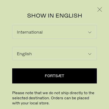
PRIVAT
PROFESSIONEL
SHOW IN ENGLISH
Download billede
FORTSÆT
Klik for at zoome
Træk for at rotere
Please note that we do not ship directly to the
selected destination. Orders can be placed
PK111™ RUMDELER
with your local store.