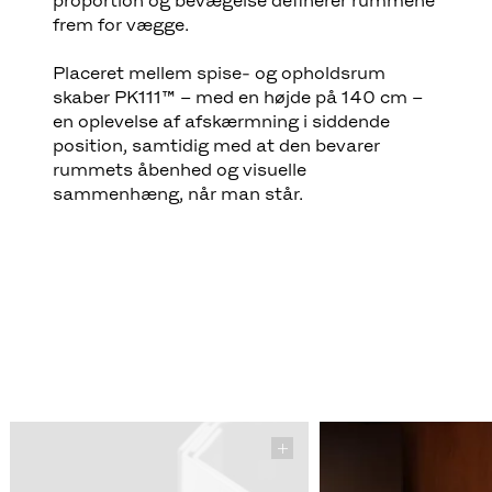
er skabt med en bevidst balance mellem
intimitet og åbenhed. Huset, tegnet af hans
hustru, arkitekt Hanne Kjærholm, er
udformet som et åbent rumforløb inspireret
af japanske rumprincipper, hvor lys,
proportion og bevægelse definerer rummene
frem for vægge.
Placeret mellem spise- og opholdsrum
skaber PK111™ – med en højde på 140 cm –
en oplevelse af afskærmning i siddende
position, samtidig med at den bevarer
rummets åbenhed og visuelle
sammenhæng, når man står.