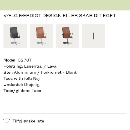
Designet af Arne Jacobsen
,
1965
VÆLG FÆRDIGT DESIGN ELLER SKAB DIT EGET
Model
:
3273T
Polstring
:
Essential / Lava
Stel
:
Aluminium / Forkromet - Blank
Toes with felt
:
Nej
Underdel
:
Drejelig
Tæer/glidere
:
Tæer
Tilføj ønskeliste