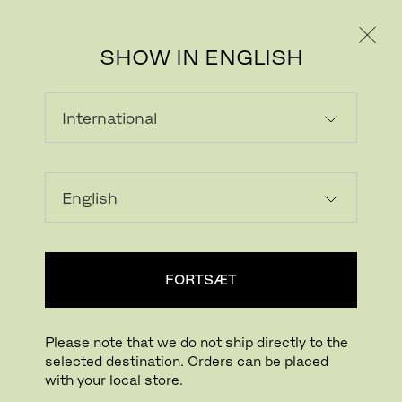
PRIVAT
PROFESSIONEL
SHOW IN ENGLISH
Download billede
Prøv i dit hjem
FritzHansen_Project_
FORTSÆT
Klik for at zoome
Træk for at rotere
Please note that we do not ship directly to the
selected destination. Orders can be placed
OXFORD™ KONTORSTOL
with your local store.